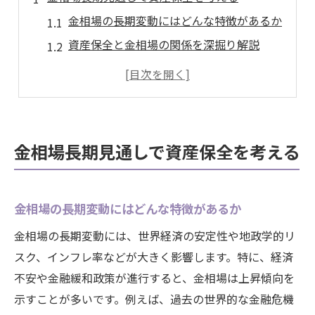
金相場の長期変動にはどんな特徴があるか
資産保全と金相場の関係を深掘り解説
金相場が注目される現代の背景とは
金相場の長期展望が資産戦略に与える影響
安定資産として金相場が選ばれる理由
将来を見据えた金相場活用のポイント
金相場長期見通しで資産保全を考える
愛知県大府市における金相場の注目点
大府市で注目される金相場の動向とは
金相場の長期変動にはどんな特徴があるか
地元経済が金相場へ与える影響を分析
金相場の長期変動には、世界経済の安定性や地政学的リ
大府市の資産運用に金相場が重要な理由
スク、インフレ率などが大きく影響します。特に、経済
金相場の地域性とサービス選択のヒント
不安や金融緩和政策が進行すると、金相場は上昇傾向を
金相場に強い注目が集まる地元の背景
示すことが多いです。例えば、過去の世界的な金融危機
地域視点で考える金相場の活用法