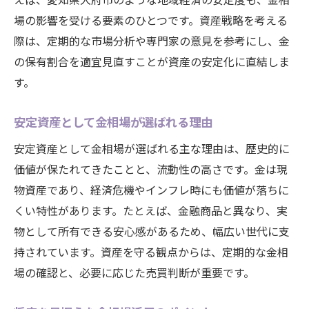
長期保有と分散投資の重要性とは
場の影響を受ける要素のひとつです。資産戦略を考える
資産形成に役立つ金相場の知識
際は、定期的な市場分析や専門家の意見を参考にし、金
将来の資産価値を守るための金活用法
の保有割合を適宜見直すことが資産の安定化に直結しま
金相場を活かした資産防衛の工夫
す。
相場変動時の金の賢い売買ポイント
安定資産として金相場が選ばれる理由
将来の不安に備える金相場の使い方
安定資産として金相場が選ばれる主な理由は、歴史的に
金相場を活用した分散投資の実践例
価値が保たれてきたことと、流動性の高さです。金は現
資産価値維持に金相場が有効な理由
物資産であり、経済危機やインフレ時にも価値が落ちに
ライフステージで変わる金相場の選択法
くい特性があります。たとえば、金融商品と異なり、実
金相場の最新動向と大府市の展望まとめ
物として所有できる安心感があるため、幅広い世代に支
金相場の最新動向から未来を予測する
持されています。資産を守る観点からは、定期的な金相
大府市で注目の金相場トレンド解説
場の確認と、必要に応じた売買判断が重要です。
資産保全に役立つ金相場情報の集め方