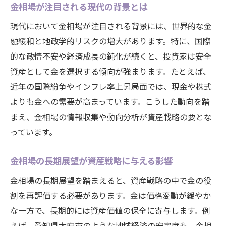
金相場が注目される現代の背景とは
金相場を活用した安定運用のヒント
現代において金相場が注目される背景には、世界的な金
地元経済と金相場の関係性を読み解く
融緩和と地政学的リスクの増大があります。特に、国際
地元経済の動向が金相場に与える影響
的な政情不安や経済成長の鈍化が続くと、投資家は安全
大府市の産業と金相場の関連を探る
資産として金を選択する傾向が強まります。たとえば、
地域活性化と金相場の密接な関係とは
近年の国際紛争やインフレ率上昇局面では、現金や株式
経済成長による金相場の変動を解説
よりも金への需要が高まっています。こうした動向を踏
地元金融サービスと金相場の選び方
まえ、金相場の情報収集や動向分析が資産戦略の要とな
金相場を通じて地域経済を考える
っています。
長期投資目線で見る金相場の動向とは
金相場の長期展望が資産戦略に与える影響
長期投資における金相場の基本戦略
金相場の長期展望を踏まえると、資産戦略の中で金の役
金相場の将来性を見極めるポイント
割を再評価する必要があります。金は価格変動が緩やか
時間を味方につける金相場活用法
な一方で、長期的には資産価値の保全に寄与します。例
金相場の過去データから読み取る傾向
えば、愛知県大府市のような地域経済の安定度も、金相