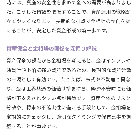
時には、資産の安全性を求めて金への需要が高まりまし
経済変動が金相場へ与える影響を解説
た。こうした特徴を把握することで、資産運用の戦略が
世界経済の変動と金相場の関係性を解説
立てやすくなります。長期的な視点で金相場の動向を捉
金相場はどんな経済イベントに反応するか
えることが、安定した資産形成の第一歩です。
地政学リスクと金相場の相関を読み解く
資産保全と金相場の関係を深掘り解説
インフレ時代における金相場の強みとは
資産保全の観点から金相場を考えると、金はインフレや
経済不安が金相場にもたらす変化とは
通貨価値下落に強い資産であるため、長期的な資産分散
金相場と為替の影響について考える
の一環として有効です。たとえば、株式や不動産と異な
安定資産を求めるなら金相場が有力な理由
り、金は世界共通の価値基準を持ち、経済不安時にも価
金相場が安定資産として選ばれる根拠
格が下支えされやすい点が特徴です。資産全体のリスク
歴史的に見た金相場の資産保全力
分散や、将来の不確実性に備える手段として、金相場を
初心者にも金相場が注目される理由
定期的にチェックし、適切なタイミングで保有比率を調
長期保有で期待される金相場のメリット
整することが重要です。
他資産と比較した金相場の魅力とは