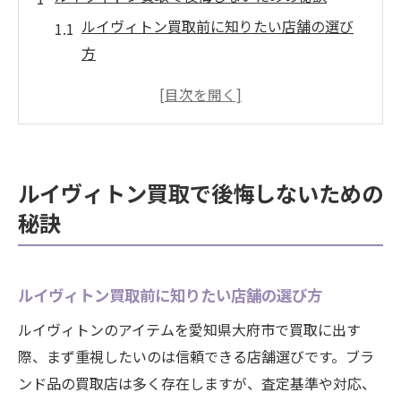
ルイヴィトン買取前に知りたい店舗の選び
方
人気ルイヴィトンを納得価格で売る心得
愛知県大府市で安心できる買取の流れ
ルイヴィトンの高価買取ポイント徹底解説
後悔しないためのルイヴィトン査定準備法
ルイヴィトン買取で後悔しないための
人気ブランドルイヴィトンを高く売るコツ
秘訣
ルイヴィトンを高く売る市場動向のポイン
ト
人気ルイヴィトンバッグの査定アップ術
ルイヴィトン買取前に知りたい店舗の選び方
愛知県大府市で選ぶべき買取サービスとは
ルイヴィトンのアイテムを愛知県大府市で買取に出す
ルイヴィトン高価買取に向けた事前準備
際、まず重視したいのは信頼できる店舗選びです。ブラ
ンド品の買取店は多く存在しますが、査定基準や対応、
人気モデルのルイヴィトンが評価される理