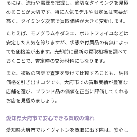
るには、流行や需要を把握し、適切なタイミングを見極
法
めることが大切です。特に人気モデルや限定品は需要が
愛知県大府市で評判の良い買取サービス活
高く、タイミング次第で買取価格が大きく変動します。
用法
たとえば、モノグラムやダミエ、ポルトフォイユなどは
ルイヴィトンの需要と中古市場の最新動向
安定した人気を誇りますが、状態や付属品の有無によっ
手放す前に知りたいルイヴィトンの査定基
ても価格差が出ます。売却前に最新の買取相場を調べて
準
おくことで、査定時の交渉材料にもなります。
納得の価格へ導くルイヴィトン買取準備
また、複数の店舗で査定を受けて比較することも、納得
ルイヴィトン買取前に必要な準備リスト
価格を引き出すコツです。大府市での買取実績が豊富な
愛知県大府市で評価される状態管理のコツ
店舗を選び、ブランド品の価値を正当に評価してくれる
高価買取を目指すルイヴィトンの保管方法
お店を見極めましょう。
買取査定時に伝えるべきルイヴィトンの魅
力
愛知県大府市で安心できる買取の流れ
ルイヴィトンで査定額が変わるポイント
愛知県大府市でルイヴィトンを買取に出す際は、安心し