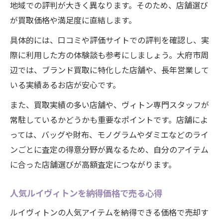
地域での評判が大きく異なります。そのため、店舗選び
由
が買取価格や満足度に直結します。
愛知県大府市で選びたい買取方法のポイント
ルイヴィトン買取で比較すべきサービスの
具体的には、口コミや評価サイトでの評判を確認し、実
特徴
際に利用した方の体験談も参考にしましょう。大府市周
辺では、ブランド買取に特化した店舗や、長年営業して
大府市で使えるルイヴィトン買取の選択肢
いる実績あるお店が安心です。
店舗買取と宅配買取のメリット・デメリッ
ト
また、買取実績の多い店舗や、ヴィトン専門スタッフが
常駐しているかどうかも重要なポイントです。店舗によ
ルイヴィトン買取時の安全性と手軽さを両
っては、バッグや財布、モノグラムやダミエなどのライ
立
ンごとに査定の得意分野が異なるため、自分のアイテム
おすすめの買取方法とそのチェックポイン
に合った店舗選びが高額査定につながります。
ト
ルイヴィトン人気の理由と賢い手放し方
人気ルイヴィトンを納得価格で売る心得
ルイヴィトンが持つブランド価値の魅力
ルイヴィトンの人気アイテムを納得できる価格で売却す
人気モデルのルイヴィトンを高く手放す方