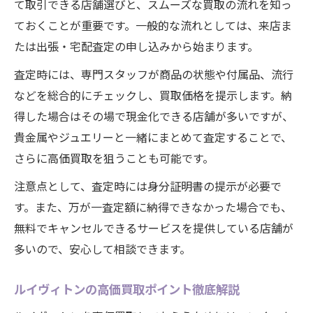
あなたのバッグが高評価につながる査定術
て取引できる店舗選びと、スムーズな買取の流れを知っ
ルイヴィトンバッグの状態をアピールする
ておくことが重要です。一般的な流れとしては、来店ま
方法
たは出張・宅配査定の申し込みから始まります。
査定額アップに効くルイヴィトンのメンテ
査定時には、専門スタッフが商品の状態や付属品、流行
術
などを総合的にチェックし、買取価格を提示します。納
愛知県大府市で重視されるバッグの特徴と
得した場合はその場で現金化できる店舗が多いですが、
は
貴金属やジュエリーと一緒にまとめて査定することで、
さらに高価買取を狙うことも可能です。
ルイヴィトンを高評価で売るためのコツ
買取スタッフに伝えたいルイヴィトンの思
注意点として、査定時には身分証明書の提示が必要で
い出
す。また、万が一査定額に納得できなかった場合でも、
無料でキャンセルできるサービスを提供している店舗が
多いので、安心して相談できます。
ルイヴィトンの高価買取ポイント徹底解説