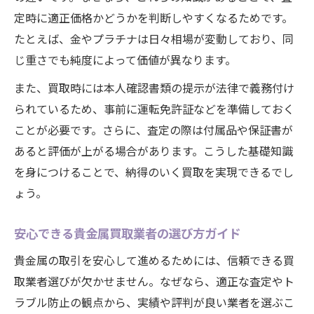
スムーズな取引を叶える大府市の貴金属買取事
定時に適正価格かどうかを判断しやすくなるためです。
情
たとえば、金やプラチナは日々相場が変動しており、同
大府市における貴金属買取の最新動向とは
じ重さでも純度によって価値が異なります。
スムーズな貴金属取引を実現するポイント
また、買取時には本人確認書類の提示が法律で義務付け
大府市で利用できる貴金属買取サービス比
られているため、事前に運転免許証などを準備しておく
較
ことが必要です。さらに、査定の際は付属品や保証書が
地元の貴金属取引で注意すべきことを解説
あると評価が上がる場合があります。こうした基礎知識
貴金属取引の流れと大府市の特徴を紹介
を身につけることで、納得のいく買取を実現できるでし
不要なジュエリーを賢く現金化したいなら必見
ょう。
不要な貴金属ジュエリーの賢い現金化方法
安心できる貴金属買取業者の選び方ガイド
貴金属を手軽に現金化できるサービス活用
術
貴金属の取引を安心して進めるためには、信頼できる買
取業者選びが欠かせません。なぜなら、適正な査定やト
古い貴金属ジュエリーも高く売るポイント
ラブル防止の観点から、実績や評判が良い業者を選ぶこ
貴金属の現金化で失敗しないための注意点