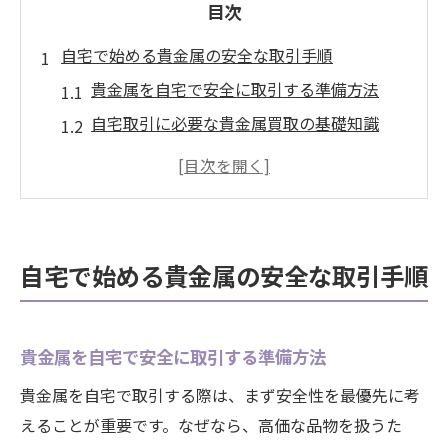
目次
自宅で始める貴金属の安全な取引手順
貴金属を自宅で安全に取引する準備方法
自宅取引に必要な貴金属買取の基礎知識
安心できる貴金属買取業者の選び方ガイド
貴金属取引の際に注意したいポイント解説
自宅で貴金属を査定してもらう流れと手順
愛知県大府市で賢く貴金属を売却するコツ
自宅で始める貴金属の安全な取引手順
大府市で貴金属を賢く売却するための心得
地域密着の貴金属買取サービス活用法
貴金属を自宅で安全に取引する準備方法
大府市で貴金属の高値買取を狙うポイント
貴金属を自宅で取引する際は、まず安全性を最優先に考
貴金属専門店選びで失敗しない方法とは
えることが重要です。なぜなら、高価な品物を扱うた
地元で信頼できる貴金属買取店の見分け方