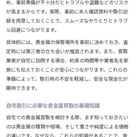
め、事前準備が不十分だとトラブルや盗難などのリスク
納得できる貴金属買取を実現する方法
が高まるからです。実際、事前に本人確認資料や取引記
貴金属を納得価格で買取してもらう秘訣
録を用意しておくことで、スムーズなやりとりとトラブ
貴金属買取で査定額に差が出る理由を解説
ル回避につながります。
貴金属の買取相場を正しく知る重要性
具体的には、貴金属の保管場所を事前に決めておき、査
満足度の高い貴金属買取交渉のコツ
定時には第三者の立ち会いが推奨されます。また、買取
貴金属買取でトラブルを防ぐポイント
業者が自宅に訪問する場合、約束の時間帯や業者名を家
貴金属の価値を見極めるための査定ポイント解
族にも伝えておくことが安心につながります。これらの
説
準備によって、取引時の不安を軽減し、安全な現金化が
貴金属の価値を査定で見極める重要な視点
期待できます。
査定時にチェックしたい貴金属の特徴とは
自宅取引に必要な貴金属買取の基礎知識
貴金属の状態が査定額に与える影響を解説
自宅での貴金属買取を検討する際、まず知っておきたい
プロが教える貴金属査定のチェックリスト
のは貴金属の種類や相場、そして重さや純度による価格
貴金属査定で評価されるポイントを知ろう
の違いです。なぜなら、これらの知識があることで、査