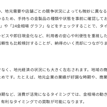
高騰する金市場で賢く買取する方法
金相場高騰時の買取戦略と市場見通し
、地元需要や店舗ごとの競争状況によっても微妙に異なる点
いるため、手持ちの金製品の種類や状態を事前に確認して
金市場の動向を活用した買取成功ポイント
今日」や「24金相場 グラフ」などをチェックすることで、
高値圏での金相場と買取店選びの注意点
金相場を見極めて損しない買取を実践
ービスや即日現金化など、利用者の安心や利便性を重視し
信頼性も比較検討することが、納得のいく売却につながり
買取タイミングの見極め方と金相場活用術
金相場が大きく動く時期の特徴とは
金相場が急変しやすい時期の見極め方
市場見通しから学ぶ金相場変動パターン
でなく、地元経済の状況にも大きく左右されます。地域の
ためです。たとえば、地元企業の業績が好調な時期や、商
地政学リスクが金相場に与える影響とは
金相場動向と買取タイミングの関係性
金市場が活発化する要因と買取ポイント
時期など、消費が活発になるタイミングでは、金相場の動
り有利なタイミングでの買取が可能になります。
買取タイミング選びに失敗しない秘訣