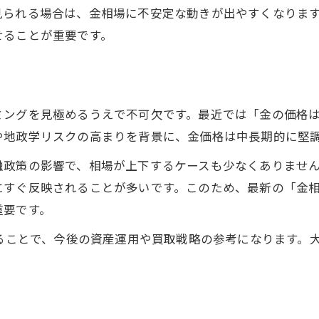
金相場の動きを活かした買取時期の見極め方
見られる場合は、金相場に不安定な動きが出やすくなりま
せることが重要です。
買取で損しないための金市場情報活用術
金相場チャートを参考にする判断基準
見通しを踏まえた賢い金製品売却の手順
高値圏と安値圏の見極めが成功の鍵
ミングを見極めるうえで不可欠です。最近では「金の価格
将来を見すえる金市場見通しのポイント
や地政学リスクの高まりを背景に、金価格は中長期的に堅
金相場の将来見通しと買取戦略の重要点
融政策の影響で、相場が上下するケースも少なくありませ
市場動向から読み解く金相場の展望
すぐ反映されることが多いです。このため、最新の「金相
重要です。
今後の金相場変動要因を徹底解説
金相場見通しと資産運用への活かし方
することで、今後の資産運用や買取戦略の参考になります。
2025年以降の金市場と買取の可能性
。