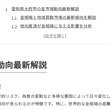
愛知県大府市の金市場動向最新解説
金相場と地域買取市場の最新傾向を解説
地元経済が金相場に与える影響を分析
金市場の見通しと買取の関連性とは
愛知県大府市で注目の金相場推移
買取を考える前に知りたい金相場情報
金相場チャートを見極めるためのコツ
動向最新解説
金相場チャートの読み方と買取判断のコツ
過去の金相場推移から今後を予測する方法
説
金市場見通しに役立つ重要な指標解説
チャートを活用した賢い買取タイミング選び
学的リスク、為替の変動など多様な要因によって日々変化
短期・長期チャートで金相場を比較分析
傾向が見られるのが特徴です。特に、世界的な金相場の高