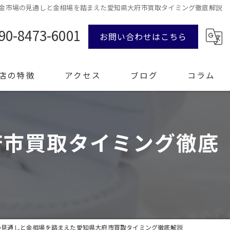
金市場の見通しと金相場を踏まえた愛知県大府市買取タイミング徹底解説
90-8473-6001
お問い合わせはこちら
店の特徴
アクセス
ブログ
コラム
府市買取タイミング徹底
ンド品
計
エリー
整理
の見通しと金相場を踏まえた愛知県大府市買取タイミング徹底解説