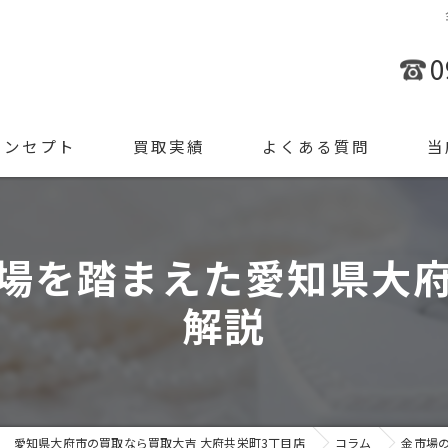
0
コンセプト
買取実績
よくある質問
当
金
場を踏まえた愛知県大
ブラ
解説
腕時
ジュ
遺品
愛知県大府市の買取なら買取大吉 大府共栄町3丁目店
コラム
金市場