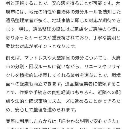
不用品をリサイクルへ導く遺品整理の方法
者と連携することで、安心感を得ることが可能です。大
府市には、地元の特性や自治体の処分ルールを熟知した
遺品整理と不用品買取で節約を目指すコツ
遺品整理業者が多く、地域事情に即した対応が期待でき
心に寄り添う遺品整理の進め方を解説
ます。特に、遺品整理の際にはご家族やご遺族の心情に
遺品整理で故人の思い出を大切にするには
寄り添ったサービスが重要視されており、丁寧な説明と
安心できる遺品整理の段取りと配慮ポイン
柔軟な対応がポイントとなります。
ト
例えば、マットレスや大型家具の処分についても、大府
不用品も心情に配慮した遺品整理の流儀
市の分別・回収ルールに従いながら、リユースやリサイ
大府市の遺品整理で家族の負担を減らす方
クルを積極的に提案してくれる業者を選ぶことで、環境
法
面への配慮も両立できます。遺品整理業者に依頼するこ
買取サービスで遺品整理をより納得の結果
とで、作業や手続きの負担軽減はもちろん、近隣への配
に
慮や法的な確認事項もスムーズに進めることができるた
買取活用で費用も安心の遺品整理術
め、安心して整理を進められます。
遺品整理と買取を併用して費用負担を軽減
実際に利用した方からは「細やかな説明で安心できた」
大府市で不用品を高く買取してもらうコツ