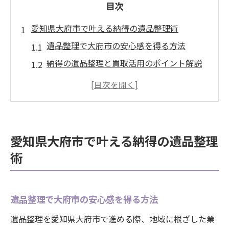
目次
愛知県大府市で叶える納得の遺品整理術
遺品整理で大府市の安心感を得る方法
納得の遺品整理と買取活用のポイント解説
不用品整理で失敗しない遺品整理業者選び
遺品整理で大切な品と不用品を見極めるコ
ツ
愛知県大府市の遺品整理で心情配慮を重視
愛知県大府市で叶える納得の遺品整理
するには
術
不用品を賢く整理したい方への大府市のコツ
遺品整理で不用品を賢く仕分けする秘訣
買取を活用した不用品整理の流れを紹介
遺品整理で大府市の安心感を得る方法
大府市で遺品整理後の不用品処分術とは
遺品整理を愛知県大府市で進める際、地域に根ざした業