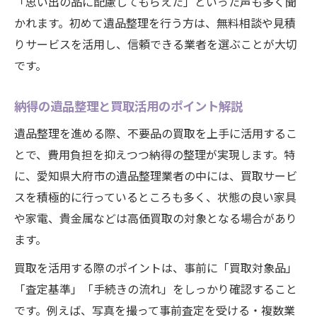
「思い出の品に配慮してもらえた」といった声も多く聞
遺品整理の費用と買取査定の流れを詳しく
かれます。初めて遺品整理を行う方は、無料相談や見積
解説
りサービスを活用し、信頼できる業者を選ぶことが大切
買取可能な不用品の見極め方と整理ポイン
です。
ト
納得の遺品整理と買取活用のポイント解説
安心して任せるための遺品整理業者活用術
遺品整理で迷いがちな不用品の賢い手放し方
遺品整理を進める際、不要品の買取を上手に活用するこ
とで、費用負担を抑えつつ納得の整理が実現します。特
遺品整理で不用品を処分する最適な方法
に、愛知県大府市の遺品整理業者の中には、買取サービ
大府市で迷う大型家具の遺品整理ポイント
スを積極的に行っているところも多く、状態の良い家具
思い出の品の手放し方と心の整理術
や家電、貴金属などは高価買取の対象となる場合があり
遺品整理の現場で役立つ分別と仕分けのコ
ます。
ツ
買取を活用する際のポイントは、事前に「買取対象品」
不用品の買取サービスを利用するメリット
「査定基準」「手続きの流れ」をしっかり確認すること
大府市で知る安心遺品整理と買取のポイント
です。例えば、写真を撮って事前査定を受ける・複数業