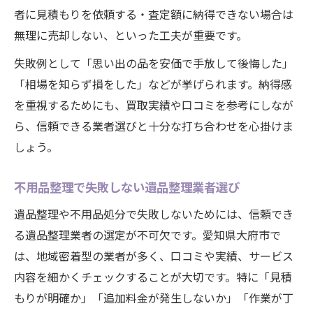
安心できる遺品整理業者の選び方と特徴
者に見積もりを依頼する・査定額に納得できない場合は
大府市で遺品整理と買取の両立を目指すに
無理に売却しない、といった工夫が重要です。
は
失敗例として「思い出の品を安価で手放して後悔した」
専門スタッフによる遺品整理の安心サポー
「相場を知らず損をした」などが挙げられます。納得感
ト例
を重視するためにも、買取実績や口コミを参考にしなが
遺品整理時の買取査定で気を付けるポイン
ら、信頼できる業者選びと十分な打ち合わせを心掛けま
ト
しょう。
不用品回収と遺品整理の違いを正しく理解
不用品整理で失敗しない遺品整理業者選び
遺品整理や不用品処分で失敗しないためには、信頼でき
る遺品整理業者の選定が不可欠です。愛知県大府市で
は、地域密着型の業者が多く、口コミや実績、サービス
内容を細かくチェックすることが大切です。特に「見積
もりが明確か」「追加料金が発生しないか」「作業が丁