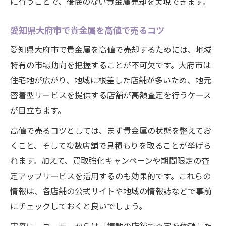
に行うことで、後悔のない貴金属売却を実現できます。
損しないための貴金属買取の進め方とは
貴金属買取で損を防ぐチェックポイント
愛知県大府市で貴金属を高値で売るコツ
手数料や査定基準を事前に確認する意義
愛知県大府市で貴金属を高値で売却するためには、地域
貴金属売却を焦らず進めるための流れ
特有の市場動向を把握することが不可欠です。大府市は
貴金属買取交渉で納得価格を目指すコツ
住宅地が広がり、地域に根差した店舗が多いため、地元
トラブル事例から学ぶ貴金属買取の注意
密着型サービスを提供する店舗が高額査定を行うケース
地域特性を活かした貴金属の買取成功術
が目立ちます。
愛知県大府市ならではの貴金属買取事情
高値で売るコツとしては、まず貴金属の状態を整えてお
地域密着店で貴金属を高く売るコツ
くこと、そして複数店舗で見積もりを取ることが挙げら
地元の信頼が貴金属査定に与える影響
れます。加えて、買取強化キャンペーンや期間限定の査
貴金属売却時に重視したい地域サービス
定アップサービスを活用するのも効果的です。これらの
情報は、各店舗の公式サイトや地域の情報誌などで事前
大府市の住民向け貴金属買取サポート活用
にチェックしておくと良いでしょう。