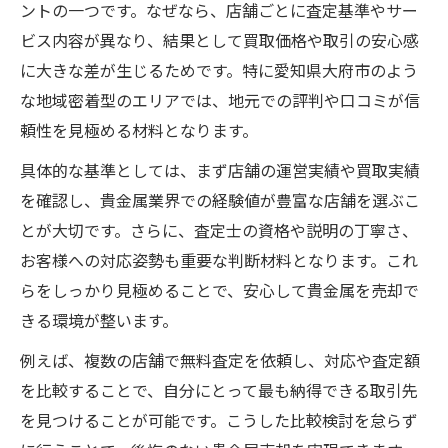
ントの一つです。なぜなら、店舗ごとに査定基準やサー
貴金属の流行を把握して適切な売却判断を
ビス内容が異なり、結果として買取価格や取引の安心感
大府市で貴金属を高く売るポイント解説
に大きな差が生じるためです。特に愛知県大府市のよう
貴金属を高値で売るための事前準備とは
な地域密着型のエリアでは、地元での評判や口コミが信
査定額アップに繋がる貴金属の保管方法
頼性を見極める材料となります。
複数店査定が貴金属高価買取に効く理由
具体的な基準としては、まず店舗の運営実績や買取実績
貴金属の売却時期を見極めるポイント
を確認し、貴金属業界での経験値が豊富な店舗を選ぶこ
売却前に知っておきたい買取相場の動き
とが大切です。さらに、査定士の資格や説明の丁寧さ、
市場変動時に強い貴金属売却術を大公開
お客様への対応姿勢も重要な判断材料となります。これ
市場変動時こそ貴金属売却の好機を掴む
らをしっかり見極めることで、安心して貴金属を売却で
相場変動に左右されない貴金属売却術
きる環境が整います。
貴金属の価格高騰時に取るべき行動とは
例えば、複数の店舗で無料査定を依頼し、対応や査定額
市場動向を読むための貴金属情報収集法
を比較することで、自分にとって最も納得できる取引先
貴金属売却のリスクを減らす工夫と対策
を見つけることが可能です。こうした比較検討を怠らず