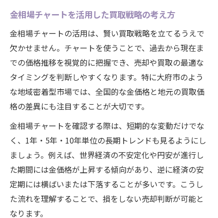
金相場チャートを活用した買取戦略の考え方
大府市で注目すべき金価格の上昇要因解説
今後の金相場と愛知県大府市での売却戦略
金相場チャートの活用は、賢い買取戦略を立てるうえで
欠かせません。チャートを使うことで、過去から現在ま
金相場推移を踏まえた売却戦略のポイント
での価格推移を視覚的に把握でき、売却や買取の最適な
金価格今後の動向と買取判断のコツ
タイミングを判断しやすくなります。特に大府市のよう
過去10年の金相場チャートから学ぶ戦略
な地域密着型市場では、全国的な金価格と地元の買取価
2025年の金価格予測と売却タイミング
格の差異にも注目することが大切です。
大府市で実践できる金相場変動対策
金相場チャートを確認する際は、短期的な変動だけでな
金相場変動に強くなるための買取ポイント
く、1年・5年・10年単位の長期トレンドも見るようにし
金相場チャート分析が買取価格に活きる理
ましょう。例えば、世界経済の不安定化や円安が進行し
由
た期間には金価格が上昇する傾向があり、逆に経済の安
今日の金1g買取価格を確認する重要性
定期には横ばいまたは下落することが多いです。こうし
金相場変動時に損しない買取のコツ
た流れを理解することで、損をしない売却判断が可能と
18金相場チャートを買取に活用する方法
なります。