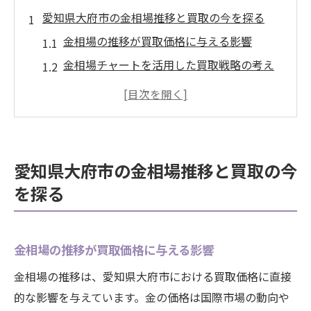
愛知県大府市の金相場推移と買取の今を探る
金相場の推移が買取価格に与える影響
金相場チャートを活用した買取戦略の考え
方
地元市場で注目される金価格の変化要因
金価格推移を知って損しない買取準備法
買取の現場で役立つ金相場の最新トレンド
愛知県大府市の金相場推移と買取の今
金相場チャートから読む大府市の価値変動
を探る
金相場チャートで見る大府市の価格推移
金価格変動と買取タイミングの関係性
金相場の推移が買取価格に与える影響
金相場チャート今日の動きと取引判断
買取時に役立つ18金相場チャートの分析
金相場の推移は、愛知県大府市における買取価格に直接
的な影響を与えています。金の価格は国際市場の動向や
大府市で注目される金1グラム買取価格の目