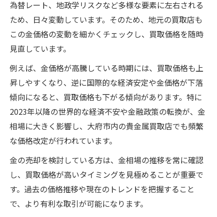
為替レート、地政学リスクなど多様な要素に左右される
安
ため、日々変動しています。そのため、地元の買取店も
金価格の最新動向と賢い買取タイミング
この金価格の変動を細かくチェックし、買取価格を随時
金相場の最新動向を知る重要ポイント
見直しています。
金価格の今後はどうなるか専門家の見解
例えば、金価格が高騰している時期には、買取価格も上
賢い買取タイミングを逃さないための金相
昇しやすくなり、逆に国際的な経済安定や金価格が下落
場分析
傾向になると、買取価格も下がる傾向があります。特に
金相場推移を参考にした売却判断のコツ
2023年以降の世界的な経済不安や金融政策の転換が、金
金価格チャート今日から探る最適な取引時
相場に大きく影響し、大府市内の貴金属買取店でも頻繁
期
な価格改定が行われています。
金の価格が大府市で右肩上がりとなる背景
金の売却を検討している方は、金相場の推移を常に確認
金価格推移と大府市の地元市場の影響
し、買取価格が高いタイミングを見極めることが重要で
地政学リスクが金相場に与える影響とは
す。過去の価格推移や現在のトレンドを把握すること
中央銀行の動向が金価格に与える影響分析
で、より有利な取引が可能になります。
円安予測が大府市の金相場に与える影響