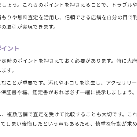
大府市で貴金属買取を成功へ導く心構え
ましょう。これらのポイントを押さえることで、トラブル
満足できる買取額を得るためのチェック項目
積もりや無料査定を活用し、信頼できる店舗を自分の目で
貴金属買取の流れと大府市ならではの注意点
得の取引が実現できます。
地元で信頼される貴金属取引の選び方を解説
貴金属取引に役立つ大府市の最新情報を活用
ポイント
愛知県大府市で賢く貴金属を取引する方法
査定時のポイントを押さえておく必要があります。特に大
貴金属取引で失敗しない大府市の選択基準
します。
愛知県大府市の貴金属取引市場の特徴を整理
込むことが重要です。汚れやホコリを除去し、アクセサリ
賢く貴金属を売却するための準備とコツ
の保証書や箱、鑑定書があれば必ず一緒に提示しましょう
地元に合った貴金属買取店の見極め術
納得の買取を叶える取引タイミングとは
し、複数店舗で査定を受けて比較することも大切です。こ
納得できる買取額へ導く大府市の貴金属事情
してしまい後悔したという声もあるため、慎重な行動が求め
大府市で貴金属買取額を高めるための秘訣