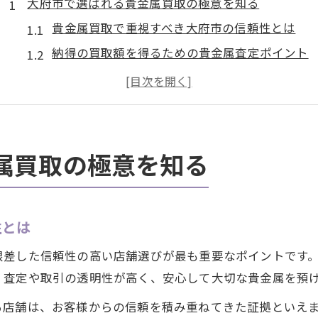
大府市で選ばれる貴金属買取の極意を知る
貴金属買取で重視すべき大府市の信頼性とは
納得の買取額を得るための貴金属査定ポイント
貴金属取引で選ばれる店舗の特徴を解説
貴金属買取と大府市の相場動向を徹底調査
安心して貴金属を売るための大府市流の工夫
貴金属を高く売るなら納得できる大府市のコツ
属買取の極意を知る
貴金属を高額査定で売る大府市のポイント
相場を把握し納得の買取額を得るための方法
性とは
貴金属買取で有利になる査定準備の実践法
大府市で賢く貴金属を手放すタイミングとは
根差した信頼性の高い店舗選びが最も重要なポイントです
貴金属買取店選びで失敗しないコツを紹介
、査定や取引の透明性が高く、安心して大切な貴金属を預
貴金属取引で満足するための大府市流ポイント
る店舗は、お客様からの信頼を積み重ねてきた証拠といえ