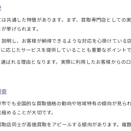
貴金属の種類別に見る査定の違いと注意点
説
相場を味方に納得の買取を手に入れるコツ
には共通した特徴があります。まず、買取専門店としての
大府市で増える貴金属取引の最新動向を分析
とが挙げられます。
安心して任せられる買取業者の選び方
く説明し、お客様が納得できるような対応を心掛けている
貴金属取引における大府市ならではの特徴とは
ズに応じたサービスを提供していることも重要なポイント
大府市の貴金属取引が注目される理由とは
も選ばれる理由となります。実際に利用したお客様からの
地域密着型の貴金属買取サービスの強み
。
大府市で見逃せない貴金属査定のポイント
他エリアと比較した大府市の買取事情
調査
貴金属買取を大府市で選ぶメリットを解説
府市でも全国的な買取価格の動向や地域特有の傾向が見ら
見極めることが大切です。
買取店同士が高価買取をアピールする傾向があります。複