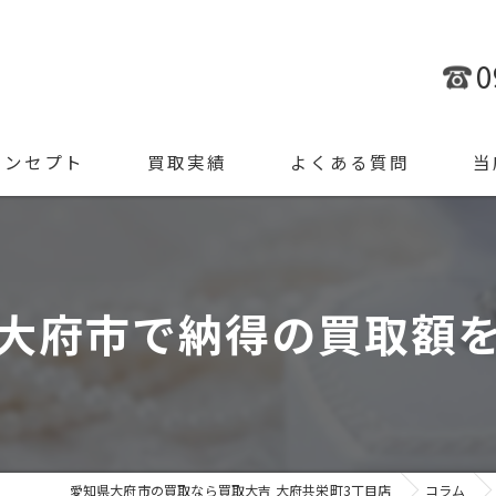
0
コンセプト
買取実績
よくある質問
当
金
ブラ
大府市で納得の買取額
腕時
ジュ
遺品
愛知県大府市の買取なら買取大吉 大府共栄町3丁目店
コラム