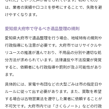
法
は、業者の実績や口コミを参考にすることで、失敗を避
不法投棄リスクを防ぐ整理業者選びの極意
けやすくなります。
遺品整理で安全な業者を選ぶ判断基準
大府市の信頼できる遺品整理業者の特徴
愛知県大府市で守るべき遺品整理の規則
不法投棄を防ぐ遺品整理の業者選定方法
愛知県大府市で遺品整理を行う場合、地域特有の規則や
許可証確認で守る遺品整理の安心ポイント
行政指導にも注意が必要です。大府市ではリサイクルや
身寄りのない方に適した整理業者の選択法
リユースの推進が進んでおり、不用品の分別や適切な処
身寄りのない方も安心の買取活用方法
分方法が求められています。法律違反や不法投棄が発覚
身寄りのない方向け遺品整理と買取活用術
すると、依頼者にも行政指導や罰則が及ぶ可能性があり
ます。
終活支援を使った安心の遺品整理法紹介
遺品整理と買取で頼れるサービスの選び方
具体的には、家電や布団などの大型ごみは市の指定日や
ルールに従って出す必要があります。また、買取を希望
大府市で利用できる支援と安心の遺品整理
する場合は古物営業法を遵守した業者に依頼することが
遺品整理で不安を解消する買取のポイント
不可欠です。大府市内では「さくらノート」などの行政