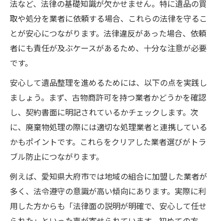
法など、法律の基礎知識が欠かせません。特に遺品の買
大府市の支援を使った買取活用術紹介
取や処分を業者に依頼する場合、これらの法律を守るこ
法律遵守で実現する遺品の安全な買取
とが安心につながります。法律違反があった場合、依頼
遺品整理の正しい買取手続きと法律遵守
者にも責任が及ぶケースがあるため、十分な注意が必要
大府市で安心できる遺品買取の条件とは
です。
法的トラブル回避の遺品整理と買取選び
安心して遺品整理を進めるためには、以下の点を実践し
古物営業法を守る遺品整理買取の基本知識
ましょう。まず、古物商許可を持つ業者かどうかを確認
遺品整理で安全な買取業者の見極め方
し、契約書面に明記されているかチェックします。次
さくらノートから始める大府市の遺品整理
に、廃棄物処理の際には適切な処理業者と連携している
さくらノートで始める遺品整理の新常識
かもポイントです。これらをクリアした業者選びがトラ
ブル防止につながります。
大府市さくらノート活用と遺品整理手順
遺品整理に役立つ終活ノートの書き方
例えば、愛知県大府市では地域の組合に加盟した業者が
身寄りのない方の遺品整理とさくらノート
多く、法令遵守の意識が高い傾向にあります。実際に利
用した方からも「法律面の説明が明確で、安心して任せ
遺品整理と買取で注目のさくらノート利用
られた」といった声が寄せられています。初めての方