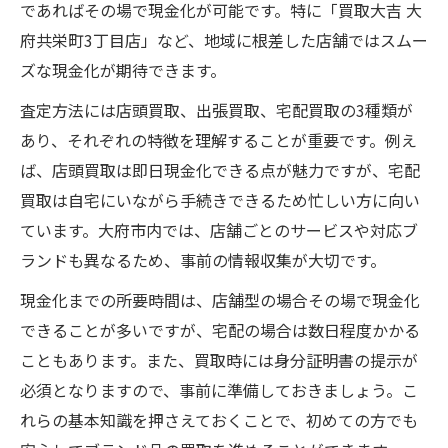
であればその場で現金化が可能です。特に「買取大吉 大
高額買取が期待できるブランド品の特徴解
府共栄町3丁目店」など、地域に根差した店舗ではスムー
説
ズな現金化が期待できます。
愛知県大府市でブランド品売却を成功させる秘
訣
査定方法には店頭買取、出張買取、宅配買取の3種類が
ブランド品売却前に知るべき手順と準備
あり、それぞれの特徴を理解することが重要です。例え
ば、店頭買取は即日現金化できる点が魅力ですが、宅配
無料査定を活用するブランド品売却のコツ
買取は自宅にいながら手続きできるため忙しい方に向い
信頼できるブランド品買取店の見極め方
ています。大府市内では、店舗ごとのサービスや対応ブ
ブランド品の状態が査定に与える影響とは
ランドも異なるため、事前の情報収集が大切です。
複数査定でブランド品売却を有利に進める
現金化までの所要時間は、店舗型の場合その場で現金化
賢く選ぶブランド品の買取方法と比較ポイント
できることが多いですが、宅配の場合は数日程度かかる
ブランド品買取方法の種類とそれぞれの特
こともあります。また、買取時には身分証明書の提示が
徴
必須となりますので、事前に準備しておきましょう。こ
店頭買取と宅配買取のメリット・デメリッ
れらの基本知識を押さえておくことで、初めての方でも
ト