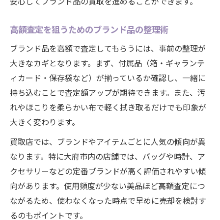
安心してブランド品の買取を進めることができます。
出張買取サービスでブランド品を楽に現金
化
高額査定を狙うためのブランド品の整理術
ブランド品買取店を比較する際の着眼点
ブランド品を高額で査定してもらうには、事前の整理が
安心してブランド品を売るためのサポート
大きなカギとなります。まず、付属品（箱・ギャランテ
体制
ィカード・保存袋など）が揃っているか確認し、一緒に
不要なブランド品を高く売るための査定ポイン
持ち込むことで査定額アップが期待できます。また、汚
ト集
れやほこりを柔らかい布で軽く拭き取るだけでも印象が
大きく変わります。
ブランド品査定で高評価を得るための工夫
付属品や証明書がブランド品査定に与える
買取店では、ブランドやアイテムごとに人気の傾向が異
影響
なります。特に大府市内の店舗では、バッグや時計、ア
ブランド品のメンテナンス方法と査定額の
クセサリーなどの定番ブランドが高く評価されやすい傾
関係
向があります。使用頻度が少ない美品ほど高額査定につ
ながるため、使わなくなった時点で早めに売却を検討す
傷や汚れがあるブランド品の高額査定対策
るのもポイントです。
ブランド品の流行や人気が査定に及ぼす影