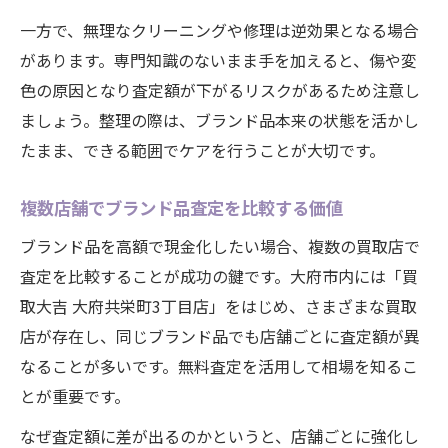
響
一方で、無理なクリーニングや修理は逆効果となる場合
があります。専門知識のないまま手を加えると、傷や変
大府市エリアのブランド品高価買取の傾向を探
色の原因となり査定額が下がるリスクがあるため注意し
る
ましょう。整理の際は、ブランド品本来の状態を活かし
ブランド品高価買取の大府市独自の背景と
たまま、できる範囲でケアを行うことが大切です。
は
エリアごとのブランド品買取サービスの強
複数店舗でブランド品査定を比較する価値
み
ブランド品を高額で現金化したい場合、複数の買取店で
地域密着型ブランド品査定のメリットを解
査定を比較することが成功の鍵です。大府市内には「買
説
取大吉 大府共栄町3丁目店」をはじめ、さまざまな買取
大府市のブランド品需要と高額査定の関連
店が存在し、同じブランド品でも店舗ごとに査定額が異
性
なることが多いです。無料査定を活用して相場を知るこ
ブランド品買取の最新トレンドを知る大切
とが重要です。
さ
なぜ査定額に差が出るのかというと、店舗ごとに強化し