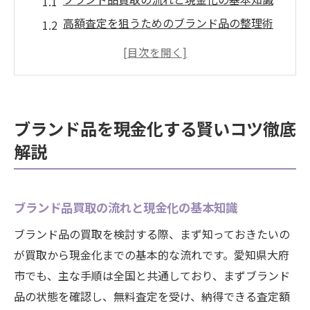
高額査定を狙うためのブランド品の整理術
複数店舗でブランド品査定を比較する価値
ブランド品を高く売るタイミングとは何か
買取で損しないブランド品の保管ポイント
高額査定を目指すなら大府市の最新事情に注目
ブランド品を現金化する賢いコツ徹底
ブランド品高額査定の大府市ならではの傾
解説
向
買取市場の動きから読み取るブランド品価
値
ブランド品買取の流れと現金化の基本知識
最新の大府市ブランド品査定情報を知る重
ブランド品の買取を検討する際、まず知っておきたいの
要性
が買取から現金化までの基本的な流れです。愛知県大府
大府市でブランド品を売る際の注目ポイン
市でも、主な手順は全国と共通しており、まずブランド
ト
品の状態を確認し、無料査定を受け、納得できる査定額