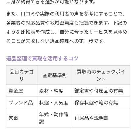
自身が納得できる選択が可能となります。
買取と供養を両立する遺品整理の工夫
また、口コミや実際の利用者の声を参考にすることで、
遺品整理で失いたくない品の取り扱い
各業者の対応品質や地域密着度も把握できます。下記の
大切な思い出を残す遺品整理の方法
ような比較表を作成し、自分に合ったサービスを見極め
遺品整理で安心できる保管術
ることが失敗しない遺品整理への第一歩です。
納得の遺品整理を実現するコツと比較
納得できる遺品整理業者比較表
遺品整理で買取を活用するコツ
遺品整理の満足度を高めるコツ
品目カテゴ
買取時のチェックポイ
査定基準例
買取対応で得する遺品整理の方法
リ
ント
遺品整理サービスの比較ポイント
貴金属
素材・純度
鑑定書や付属品の有無
納得の遺品整理に必要な条件とは
ブランド品
状態・人気度
保存状態や箱の有無
年式・動作確
家電
付属品や説明書
認