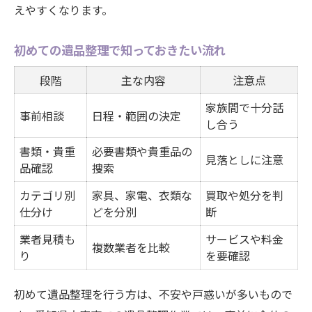
えやすくなります。
初めての遺品整理で知っておきたい流れ
段階
主な内容
注意点
家族間で十分話
事前相談
日程・範囲の決定
し合う
書類・貴重
必要書類や貴重品の
見落としに注意
品確認
捜索
カテゴリ別
家具、家電、衣類な
買取や処分を判
仕分け
どを分別
断
業者見積も
サービスや料金
複数業者を比較
り
を要確認
初めて遺品整理を行う方は、不安や戸惑いが多いもので