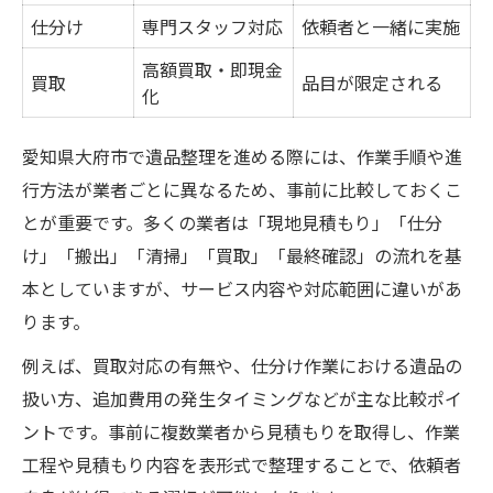
買取対応のある遺品整理業者比較表
仕分け
専門スタッフ対応
依頼者と一緒に実施
遺品整理業者選びで確認すべき点
高額買取・即現金
買取
品目が限定される
買取価格が高い遺品整理の見極め方
化
信頼できる遺品整理業者の選定基準
愛知県大府市で遺品整理を進める際には、作業手順や進
買取付き遺品整理で得する方法
行方法が業者ごとに異なるため、事前に比較しておくこ
初めてでも安心できる遺品整理の流れ
とが重要です。多くの業者は「現地見積もり」「仕分
遺品整理作業の基本ステップ一覧
け」「搬出」「清掃」「買取」「最終確認」の流れを基
初めての遺品整理で知っておきたい流れ
本としていますが、サービス内容や対応範囲に違いがあ
遺品整理の事前準備とポイント解説
ります。
安心して進める遺品整理の段取り
例えば、買取対応の有無や、仕分け作業における遺品の
買取対応を含む遺品整理の流れ
扱い方、追加費用の発生タイミングなどが主な比較ポイ
ントです。事前に複数業者から見積もりを取得し、作業
遺品整理で大切な品を守るための工夫
工程や見積もり内容を表形式で整理することで、依頼者
遺品整理で守りたい大切な品リスト