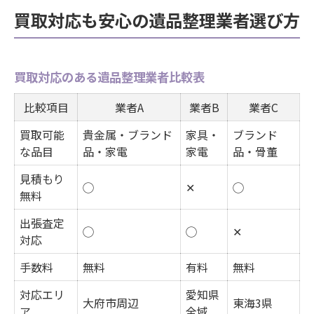
買取対応も安心の遺品整理業者選び方
買取対応のある遺品整理業者比較表
比較項目
業者A
業者B
業者C
買取可能
貴金属・ブランド
家具・
ブランド
な品目
品・家電
家電
品・骨董
見積もり
◯
✕
◯
無料
出張査定
◯
◯
✕
対応
手数料
無料
有料
無料
対応エリ
愛知県
大府市周辺
東海3県
ア
全域