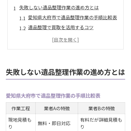
失敗しない遺品整理作業の進め方とは
愛知県大府市で遺品整理作業の手順比較表
遺品整理で買取を活用するコツ
安心して任せられる遺品整理の条件
遺品整理作業の流れと注意点まとめ
初めての遺品整理で失敗しない工夫
愛知県大府市における遺品整理の安心ポイント
失敗しない遺品整理作業の進め方とは
大府市で安心できる遺品整理業者比較
遺品整理における信頼獲得の秘訣
愛知県大府市で遺品整理作業の手順比較表
安心感を高める遺品整理の対応例
遺品整理で重視したいサポート内容
作業工程
業者Aの特徴
業者Bの特徴
買取サービス付き遺品整理の特徴
現地見積も
有料だが詳細見積も
無料・即日対応
り
買取対応も安心の遺品整理業者選び方
り