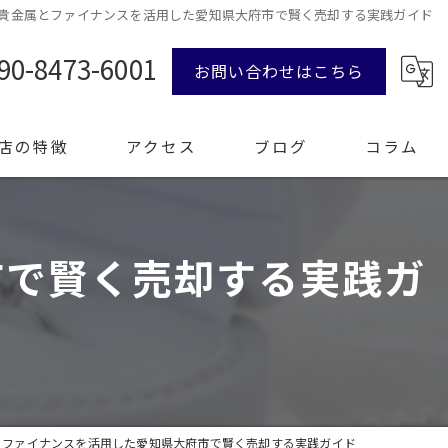
貴金属とファイナンスを活用した愛知県大府市で賢く売却する実践ガイド
90-8473-6001
お問い合わせはこちら
店の特徴
アクセス
ブログ
コラム
市で賢く売却する実践ガ
ンド品
計
エリー
整理
とファイナンスを活用した愛知県大府市で賢く売却する実践ガイド