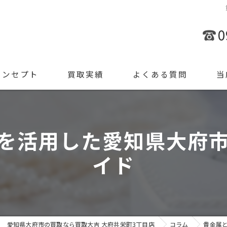
0
コンセプト
買取実績
よくある質問
当
金
を活用した愛知県大府
ブラ
イド
腕時
ジュ
遺品
愛知県大府市の買取なら買取大吉 大府共栄町3丁目店
コラム
貴金属