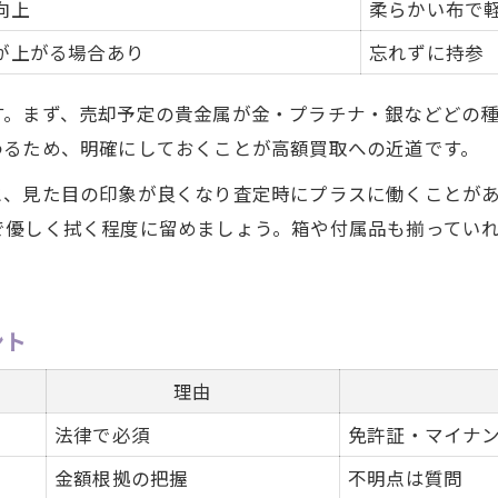
向上
柔らかい布で
ファイナンスで見る貴金属の評価基準
が上がる場合あり
忘れずに持参
将来性を見据えた貴金属の保有術
貴金属資産価値アップの実践例紹介
す。まず、売却予定の貴金属が金・プラチナ・銀などどの
納得して貴金属を売るための実践アドバイス
わるため、明確にしておくことが高額買取への近道です。
納得価格を引き出す貴金属交渉術
と、見た目の印象が良くなり査定時にプラスに働くことが
貴金属売却時の疑問を解消するポイント
で優しく拭く程度に留めましょう。箱や付属品も揃ってい
貴金属売却の満足度を高めるチェックリスト
後悔しない貴金属売却の進め方
貴金属売却後の資金活用アイデア
ント
理由
法律で必須
免許証・マイナ
金額根拠の把握
不明点は質問