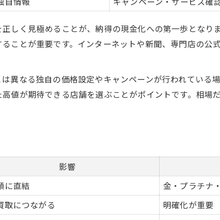
独自情報
キャンペーン・サービス確
信頼できる貴金属買取先の選び方
貴金属売却で後悔しないための注意点
を正しく見極めることが、納得の現金化への第一歩となり
大府市で安心して貴金属を売るには
することが重要です。インターネットや新聞、専門店の公
売却先ごとの貴金属査定基準を知る
手軽に進める貴金属買取の最新事情
とは異なる独自の価格設定やキャンペーンが行われている
出張買取で叶う貴金属の手軽な売却法
た高値が期待できる店舗を選ぶことがポイントです。相場
貴金属買取サービスの手順を解説
スマホで進める貴金属査定の新常識
貴金属買取の予約不要サービスとは
最新の貴金属買取事情を知ってお得に
影響
ファイナンス視点で考える資産価値の高め方
額に直結
金・プラチナ
貴金属を資産として活かす戦略
買取につながる
明確化が重要
貴金属の価値を最大化する方法とは