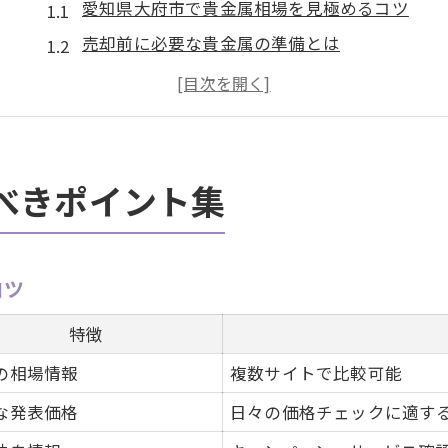
愛知県大府市で貴金属相場を見極めるコツ
売却前に必要な貴金属の準備とは
買取手続きで注意したい貴金属のポイント
初めての方が安心できる貴金属売却の流れ
貴金属の種類別に見る売却時の特徴
大府市で貴金属を現金化するコツを解説
べきポイント集
大府市で高額買取を狙う貴金属の選び方
貴金属現金化の流れを分かりやすく解説
コツ
現金化に強い貴金属の特徴をチェック
自宅で貴金属を現金化する際のポイント
特徴
現金化成功のための貴金属査定術
の相場情報
複数サイトで比較可能
賢く選ぶ貴金属売却先の見極め方とは
な発表価格
日々の価格チェックに適す
貴金属売却先を比較して見極めるポイント