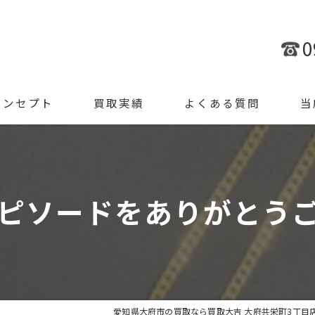
0
コンセプト
買取実績
よくある質問
当
金
ブラ
ピソードをありがとう
腕時
ジュ
遺品
愛知県大府市の買取なら買取大吉 大府共栄町3丁目