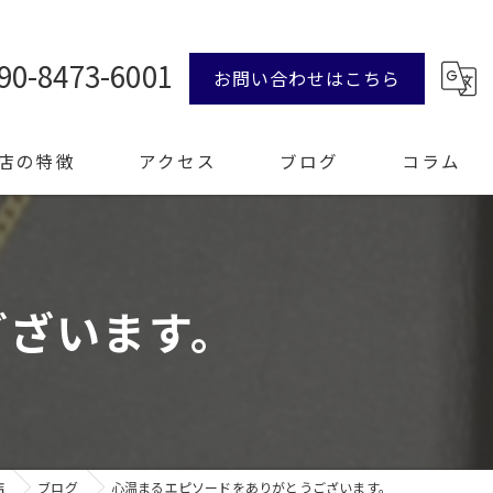
90-8473-6001
お問い合わせはこちら
店の特徴
アクセス
ブログ
コラム
ンド品
ございます。
計
エリー
整理
店
ブログ
心温まるエピソードをありがとうございます。